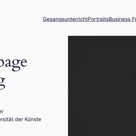
Gesangsunterricht
Portraits
Business F
page
g
er
rsität der Künste